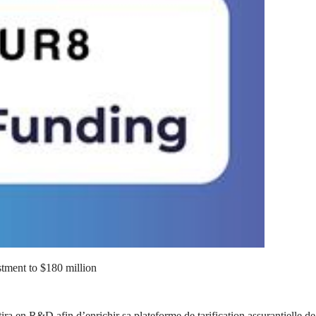
estment to $180 million
tira en R&D afin d’enrichir sa plateforme de tarification assurantielle