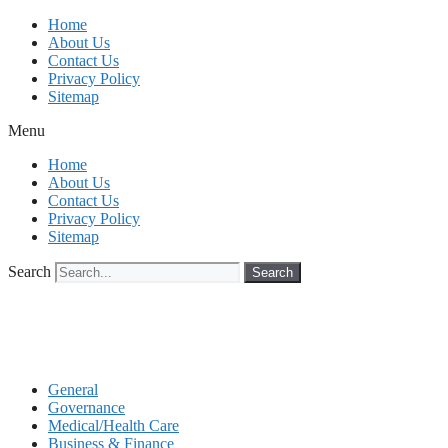
Skip
Home
to
About Us
content
Contact Us
Privacy Policy
Sitemap
Menu
Home
About Us
Contact Us
Privacy Policy
Sitemap
Search
Search
General
Governance
Medical/Health Care
Business & Finance