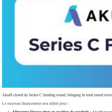
Akur8 closed its Series C funding round, bringing its total raised inv
Le nouveau financement sera utilisé pour :
Alimenter l’innovation en matière de produits
: Akur8 inves