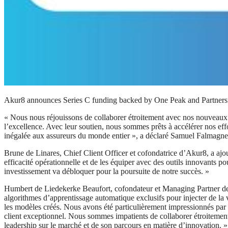
Akur8 announces Series C funding backed by One Peak and Partner
« Nous nous réjouissons de collaborer étroitement avec nos nouveaux i
l’excellence. Avec leur soutien, nous sommes prêts à accélérer nos effo
inégalée aux assureurs du monde entier », a déclaré Samuel Falmagn
Brune de Linares, Chief Client Officer et cofondatrice d’Akur8, a ajou
efficacité opérationnelle et de les équiper avec des outils innovants 
investissement va débloquer pour la poursuite de notre succès. »
Humbert de Liedekerke Beaufort, cofondateur et Managing Partner de On
algorithmes d’apprentissage automatique exclusifs pour injecter de la vi
les modèles créés. Nous avons été particulièrement impressionnés par 
client exceptionnel. Nous sommes impatients de collaborer étroitement 
leadership sur le marché et de son parcours en matière d’innovation. »