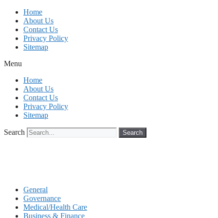
Skip
Home
to
About Us
content
Contact Us
Privacy Policy
Sitemap
Menu
Home
About Us
Contact Us
Privacy Policy
Sitemap
Search
Search
General
Governance
Medical/Health Care
Business & Finance