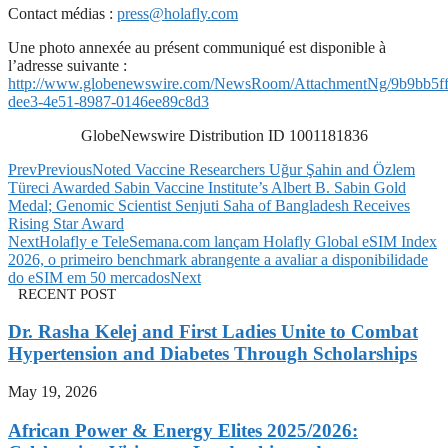
Contact médias :
press@holafly.com
Une photo annexée au présent communiqué est disponible à
l’adresse suivante :
http://www.globenewswire.com/NewsRoom/AttachmentNg/9b9bb5ff
dee3-4e51-8987-0146ee89c8d3
GlobeNewswire Distribution ID 1001181836
Prev
Previous
Noted Vaccine Researchers Uğur Şahin and Özlem
Türeci Awarded Sabin Vaccine Institute’s Albert B. Sabin Gold
Medal; Genomic Scientist Senjuti Saha of Bangladesh Receives
Rising Star Award
Next
Holafly e TeleSemana.com lançam Holafly Global eSIM Index
2026, o primeiro benchmark abrangente a avaliar a disponibilidade
do eSIM em 50 mercados
Next
RECENT POST
Dr. Rasha Kelej and First Ladies Unite to Combat
Hypertension and Diabetes Through Scholarships
May 19, 2026
African Power & Energy Elites 2025/2026: